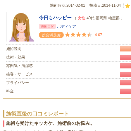
施術時期:2014-02-01
投稿日:
2014-11-04
今日もハッピー
（
女性
40代 福岡県 糟屋郡 ）
ボディケア
施術目的
4.67
総合満足度
施術説明
技術・効果
雰囲気・清潔感
接客・サービス
プライバシー
料金
施術直後の口コミレポート
施術を受けたキッカケ、施術前のお悩み。