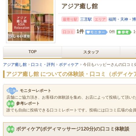
アジア癒し館
三苫駅
福岡・天神・博
最寄り駅
エリア
1件
0件
口コミ
TOP
スタッフ
アジア癒し館
口コミ・評判
ボディケア
今日もハッピーさんの口コミ
アジア癒し館
についての体験談・口コミ（ボディケ
モニターレポート
店舗にご協力頂き、お客様の体験談を集め、お店によって投稿して頂い
参考レポート
誰でも自由に投稿できる口コミレポートです。投稿には口コミ広場の会
ボディケア(ボディマッサージ120分)の口コミ体験談