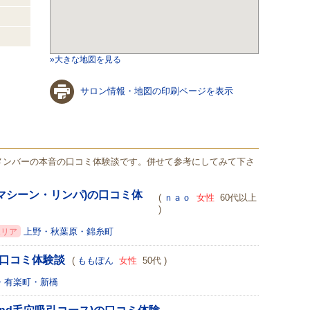
»大きな地図を見る
サロン情報・地図の印刷ページを表示
メンバーの本音の口コミ体験談です。併せて参考にしてみて下さ
マシーン・リンパ)の口コミ体
(
ｎａｏ
女性
60代以上
)
上野・秋葉原・錦糸町
エリア
の口コミ体験談
(
ももぽん
女性
50代 )
・有楽町・新橋