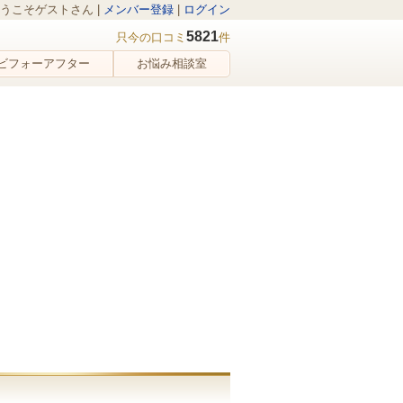
うこそゲストさん |
メンバー登録
|
ログイン
5821
只今の口コミ
件
ビフォーアフター
お悩み相談室