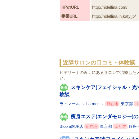
HPのURL
http://hidellina.com/
携帯URL
http://hidellina.in.katy.jp/
近隣サロンの口コミ・体験談
ヒデリーナの近くにあるサロンで治療した
い。
スキンケア(フェイシャル・光
験談
ラ・マール ～ La mer ～
東京都
所在地
痩身エステ(エンダモロジー)
Bloom銀座店
東京都
銀座
所在地
エリア