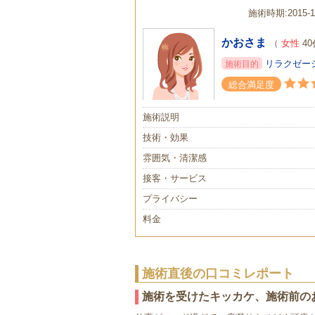
施術時期:2015-1
かおさま
（
女性
40
リラクゼー
施術目的
総合満足度
施術説明
技術・効果
雰囲気・清潔感
接客・サービス
プライバシー
料金
施術直後の口コミレポート
施術を受けたキッカケ、施術前の