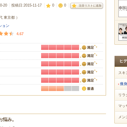
0-20
投稿日:
2015-11-17
0
0
注目リストに追加
代 東京都 ）
ション
4.67
ヒ
スキ
痩
リラ
マッ
メン
お悩み。