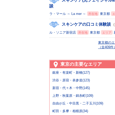
スキンケア(光フェイシャルa
談
ラ・マール ～ La mer ～
東京都
所在地
スキンケアの口コミ体験談
ル・ソニア新宿店
東京都
所在地
エリア
東京都のエ
（全409件
東京の主要なエリア
銀座・有楽町・新橋(127)
渋谷・原宿・表参道(123)
新宿・代々木・中野(145)
上野・秋葉原・錦糸町(109)
自由が丘・中目黒・二子玉川(109)
町田・多摩・相模原(34)