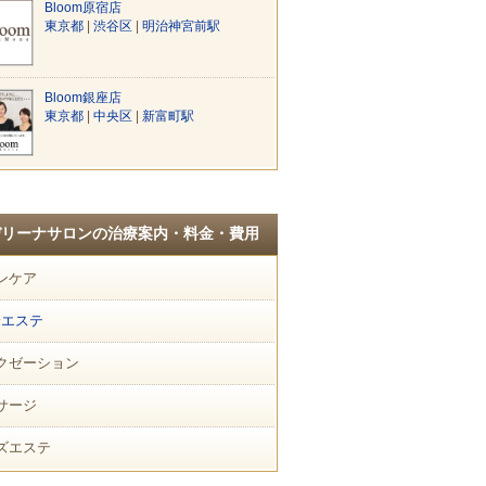
Bloom原宿店
東京都
|
渋谷区
|
明治神宮前駅
Bloom銀座店
東京都
|
中央区
|
新富町駅
デリーナサロンの治療案内・料金・費用
ンケア
身エステ
クゼーション
サージ
ズエステ