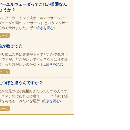
アーユルヴェーダってこれが普通なん
ょうか？
シロダーラ（インド式オイルマッサージアー
ヴェーダの頭の マッサージ）というマッサー
めて受けました。 予...
続きを読む»
サージ
誰か教えて☆
バリ式エステに興味があってどこかで勉強し
んですが、どこがいいですか？やっぱり本場
に行った方がいいのかな〜？...
続きを読む»
サージ
足つぼと違うんですか？
とかの足つぼが結構好きだったりするんです
、エステのはあれとは違う・・・？ 前にお茶
激を与える みたいな場所...
続きを読む»
サージ