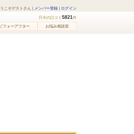
うこそゲストさん |
メンバー登録
|
ログイン
5821
只今の口コミ
件
ビフォーアフター
お悩み相談室