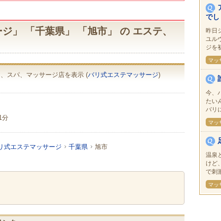
でし
」 「千葉県」 「旭市」 の エステ、
昨日
ユル
ジを初
マッ
ステ、スパ、マッサージ店を表示 (
バリ式エステマッサージ
)
今、
たい
バリ
1分
マッ
リ式エステマッサージ
千葉県
旭市
温泉
けど
で刺
マッ