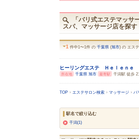
「バリ式エステマッサージ
スパ、マッサージ店を探す
1
件中1〜1件 の
千葉県
(
旭市
) の エ
ヒーリングエステ Ｈｅｌｅｎｅ
千葉県
旭市
干潟駅 徒歩 2
所在地
最寄駅
TOP
エステサロン検索
マッサージ
バ
駅名で絞り込む
干潟(1)