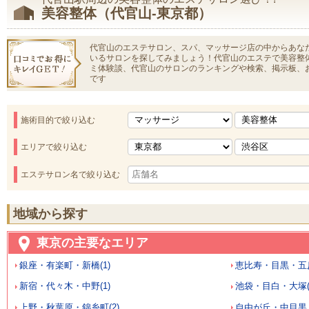
美容整体（代官山-東京都）
代官山のエステサロン、スパ、マッサージ店の中からあな
いるサロンを探してみましょう！代官山のエステで美容整
ミ体験談、代官山のサロンのランキングや検索、掲示板、
です
施術目的で絞り込む
エリアで絞り込む
エステサロン名で絞り込む
地域から探す
東京の主要なエリア
銀座・有楽町・新橋(1)
恵比寿・目黒・五反
新宿・代々木・中野(1)
池袋・目白・大塚(
上野・秋葉原・錦糸町(2)
自由が丘・中目黒・