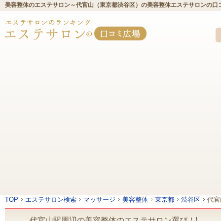
美容整体のエステサロン～代官山（東京都渋谷区）の美容整体エステサロンの口
TOP
エステサロン検索
マッサージ
美容整体
東京都
渋谷区
代官
代官山駅周辺の美容整体のエステサロン選び！!