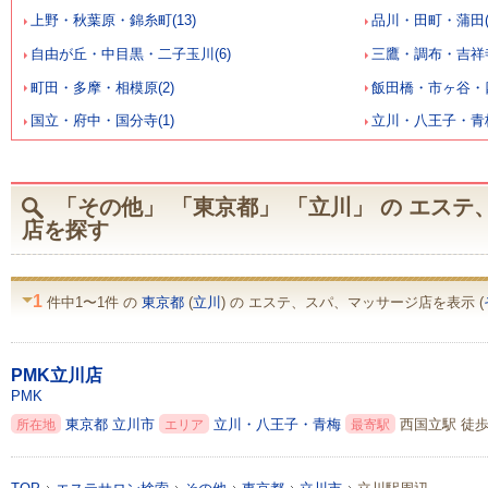
上野・秋葉原・錦糸町(13)
品川・田町・蒲田(
自由が丘・中目黒・二子玉川(6)
三鷹・調布・吉祥寺
町田・多摩・相模原(2)
飯田橋・市ヶ谷・四
国立・府中・国分寺(1)
立川・八王子・青梅
「その他」 「東京都」 「立川」 の エス
店を探す
1
件中1〜1件 の
東京都
(
立川
) の エステ、スパ、マッサージ店を表示 (
PMK立川店
PMK
東京都
立川市
立川・八王子・青梅
西国立駅 徒歩
所在地
エリア
最寄駅