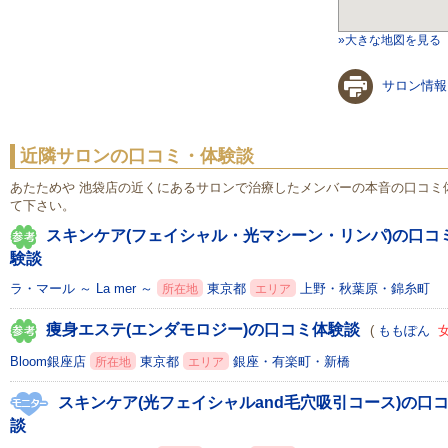
»大きな地図を見る
サロン情報
近隣サロンの口コミ・体験談
あたためや 池袋店の近くにあるサロンで治療したメンバーの本音の口コミ
て下さい。
スキンケア(フェイシャル・光マシーン・リンパ)の口コ
験談
ラ・マール ～ La mer ～
東京都
上野・秋葉原・錦糸町
所在地
エリア
痩身エステ(エンダモロジー)の口コミ体験談
(
ももぽん
Bloom銀座店
東京都
銀座・有楽町・新橋
所在地
エリア
スキンケア(光フェイシャルand毛穴吸引コース)の口
談