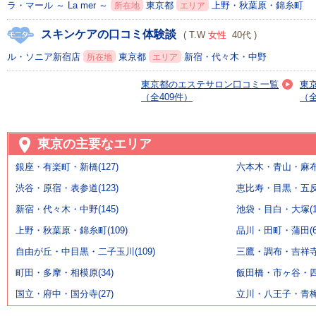
ラ・マール ～ La mer ～
東京都
上野・秋葉原・錦糸町
所在地
エリア
スキンケアの口コミ体験談
( T.W
女性
40代 )
ル・ソニア新宿店
東京都
新宿・代々木・中野
所在地
エリア
東京都のエステサロン口コミ一覧
東
（全409件）
（全
東京の主要なエリア
銀座・有楽町・新橋(127)
六本木・青山・麻布・
渋谷・原宿・表参道(123)
恵比寿・目黒・五反田
新宿・代々木・中野(145)
池袋・目白・大塚(11
上野・秋葉原・錦糸町(109)
品川・田町・蒲田(6
自由が丘・中目黒・二子玉川(109)
三鷹・調布・吉祥寺(
町田・多摩・相模原(34)
飯田橋・市ヶ谷・四ッ
国立・府中・国分寺(27)
立川・八王子・青梅(