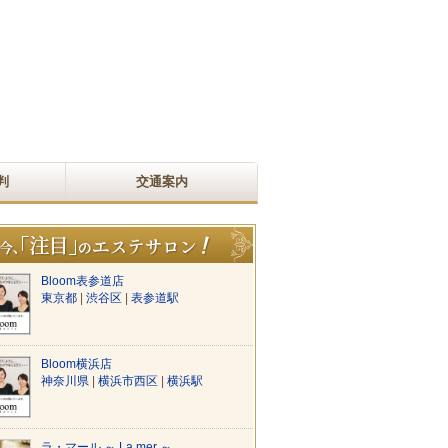
判
交通案内
Bloom表参道店
東京都
|
渋谷区
|
表参道駅
Bloom横浜店
神奈川県
|
横浜市西区
|
横浜駅
ラ・マール ～ La mer ～