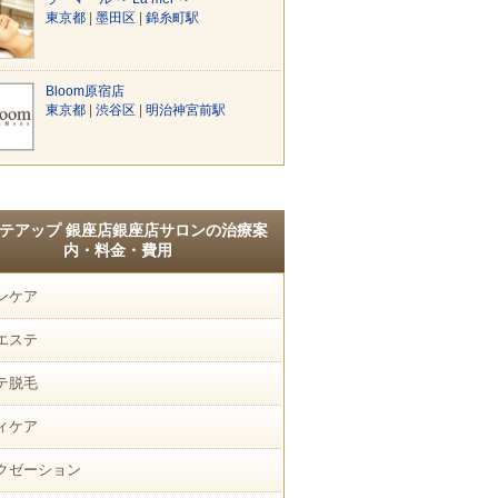
東京都
|
墨田区
|
錦糸町駅
Bloom原宿店
東京都
|
渋谷区
|
明治神宮前駅
テアップ 銀座店銀座店サロンの治療案
内・料金・費用
ンケア
エステ
テ脱毛
ィケア
クゼーション