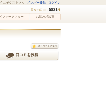
うこそゲストさん |
メンバー登録
|
ログイン
5821
只今の口コミ
件
ビフォーアフター
お悩み相談室
注目リストに追加
口コミを投稿