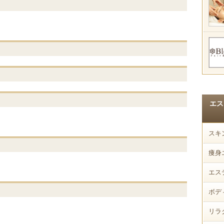
エス
スキ
痩身
エス
ボデ
リラ