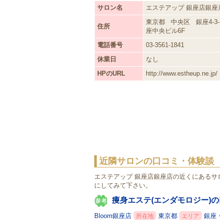
サロン名
エステアップ 銀座店銀座
東京都
中央区
銀座4-3-
住所
座中央ビル6F
電話番号
03-3561-1841
休業日
なし
HPのURL
http://www.estheup.ne.jp/
近隣サロンの口コミ・体験談
エステアップ 銀座店銀座店の近くにある
にしてみて下さい。
痩身エステ(エンダモロジー)
Bloom銀座店
東京都
銀座
所在地
エリア