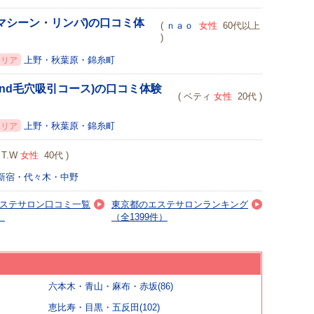
マシーン・リンパ)の口コミ体
(
ｎａｏ
女性
60代以上
)
上野・秋葉原・錦糸町
エリア
nd毛穴吸引コース)の口コミ体験
( ベティ
女性
20代 )
上野・秋葉原・錦糸町
エリア
( T.W
女性
40代 )
新宿・代々木・中野
ステサロン口コミ一覧
東京都のエステサロンランキング
）
（全1399件）
六本木・青山・麻布・赤坂(86)
恵比寿・目黒・五反田(102)