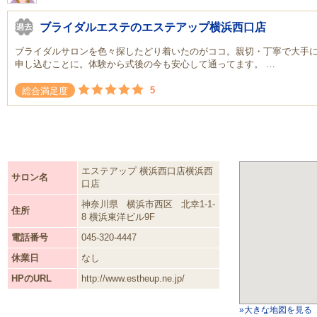
ブライダルエステのエステアップ横浜西口店
ブライダルサロンを色々探したどり着いたのがココ。親切・丁寧で大手
申し込むことに。体験から式後の今も安心して通ってます。 …
5
総合満足度
エステアップ 横浜西口店横浜西
サロン名
口店
神奈川県
横浜市西区
北幸1-1-
住所
8 横浜東洋ビル9F
電話番号
045-320-4447
休業日
なし
HPのURL
http://www.estheup.ne.jp/
»大きな地図を見る