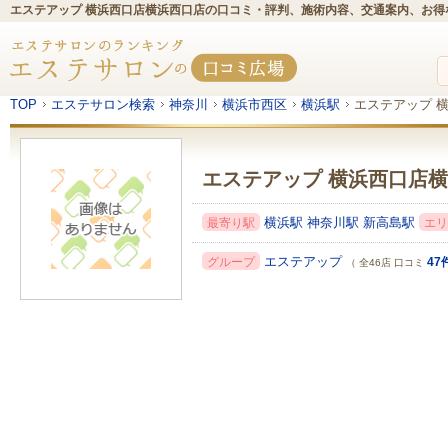
エステアップ 横浜西口店横浜西口店の口コミ・評判、施術内容、交通案内、お得
TOP
エステサロン検索
神奈川
横浜市西区
横浜駅
エステアップ 
エステアップ 横浜西口店
横浜駅
神奈川駅
新高島駅
最寄り駅
エリ
エステアップ
グループ
47
（ 全46店 口コミ