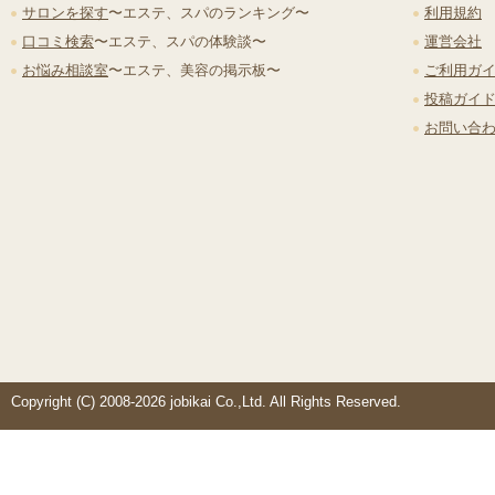
サロンを探す
〜エステ、スパのランキング〜
利用規約
口コミ検索
〜エステ、スパの体験談〜
運営会社
お悩み相談室
〜エステ、美容の掲示板〜
ご利用ガ
投稿ガイ
お問い合
Copyright (C) 2008-2026 jobikai Co.,Ltd. All Rights Reserved.