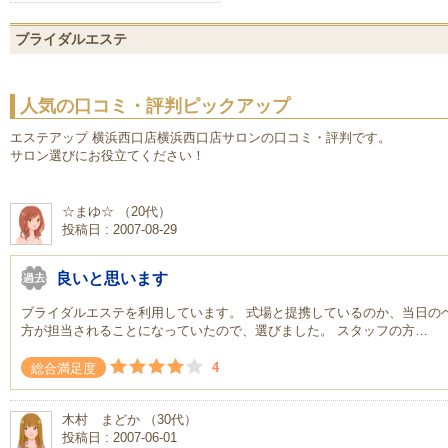
ブライダルエステ
人気の口コミ・評判ピックアップ
エステアップ 横浜西口店横浜西口店サロンの口コミ・評判です。
サロン選びにお役立てください！
☆まゆ☆ （20代）
投稿日 : 2007-08-29
良いと思います
ブライダルエステを利用しています。 式場と提携しているのか、当日の
方が担当されることになっていたので、選びました。 スタッフの方…
4
総合満足度
木村 まどか （30代）
投稿日 : 2007-06-01