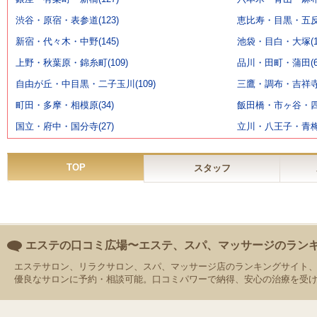
渋谷・原宿・表参道(123)
恵比寿・目黒・五反田
新宿・代々木・中野(145)
池袋・目白・大塚(11
上野・秋葉原・錦糸町(109)
品川・田町・蒲田(6
自由が丘・中目黒・二子玉川(109)
三鷹・調布・吉祥寺(
町田・多摩・相模原(34)
飯田橋・市ヶ谷・四ッ
国立・府中・国分寺(27)
立川・八王子・青梅(
TOP
スタッフ
エステの口コミ広場〜エステ、スパ、マッサージのラン
エステサロン、リラクサロン、スパ、マッサージ店のランキングサイト
優良なサロンに予約・相談可能。口コミパワーで納得、安心の治療を受