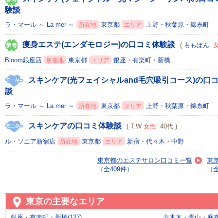
験談
ラ・マール ～ La mer ～
東京都
上野・秋葉原・錦糸町
所在地
エリア
痩身エステ(エンダモロジー)の口コミ体験談
(
ももぽん
Bloom銀座店
東京都
銀座・有楽町・新橋
所在地
エリア
スキンケア(光フェイシャルand毛穴吸引コース)の口
談
ラ・マール ～ La mer ～
東京都
上野・秋葉原・錦糸町
所在地
エリア
スキンケアの口コミ体験談
( T.W
女性
40代 )
ル・ソニア新宿店
東京都
新宿・代々木・中野
所在地
エリア
東京都のエステサロン口コミ一覧
東
（全409件）
（全
東京の主要なエリア
銀座・有楽町・新橋(127)
六本木・青山・麻布・