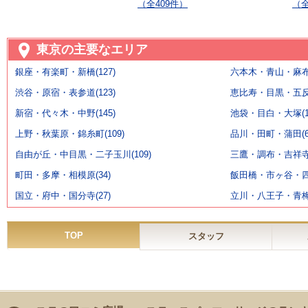
（全409件）
（全
東京の主要なエリア
銀座・有楽町・新橋(127)
六本木・青山・麻布・
渋谷・原宿・表参道(123)
恵比寿・目黒・五反田
新宿・代々木・中野(145)
池袋・目白・大塚(11
上野・秋葉原・錦糸町(109)
品川・田町・蒲田(6
自由が丘・中目黒・二子玉川(109)
三鷹・調布・吉祥寺(
町田・多摩・相模原(34)
飯田橋・市ヶ谷・四ッ
国立・府中・国分寺(27)
立川・八王子・青梅(
TOP
スタッフ