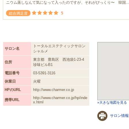
ニウム蒸しなんて気になって入ったのですが、それがびっくり〜 韓国
5
総合満足度
トータルエステティックサロン
サロン名
シャルメ
東京都
豊島区
西池袋1-23-4
住所
珍味ビルB1
電話番号
03-5391-3116
休業日
火曜
HPのURL
http://www.charmer.co.jp
http://www.charmer.co.jp/hp/inde
携帯URL
x.html
»大きな地図を見る
サロン情報