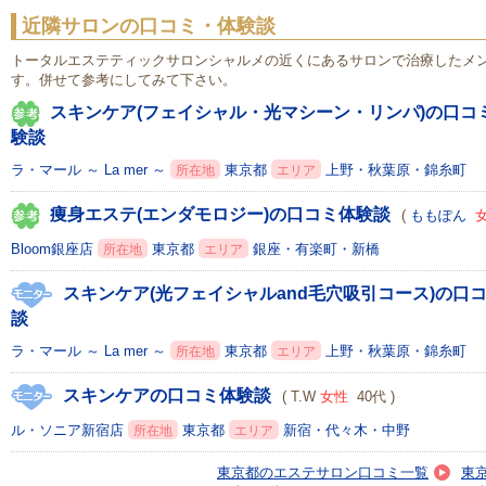
近隣サロンの口コミ・体験談
トータルエステティックサロンシャルメの近くにあるサロンで治療したメ
す。併せて参考にしてみて下さい。
スキンケア(フェイシャル・光マシーン・リンパ)の口コ
験談
ラ・マール ～ La mer ～
東京都
上野・秋葉原・錦糸町
所在地
エリア
痩身エステ(エンダモロジー)の口コミ体験談
(
ももぽん
Bloom銀座店
東京都
銀座・有楽町・新橋
所在地
エリア
スキンケア(光フェイシャルand毛穴吸引コース)の口
談
ラ・マール ～ La mer ～
東京都
上野・秋葉原・錦糸町
所在地
エリア
スキンケアの口コミ体験談
( T.W
女性
40代 )
ル・ソニア新宿店
東京都
新宿・代々木・中野
所在地
エリア
東京都のエステサロン口コミ一覧
東