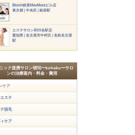
Bloom銀座MaxMaraビル店
東京都
|
中央区
|
銀座駅
エステサロンBSS名駅店
愛知県
|
名古屋市中村区
|
名鉄名古屋
駅
ニック提携サロン琥珀〜kohaku〜サロ
ンの治療案内・料金・費用
ンケア
身エステ
ステ脱毛
ディケア