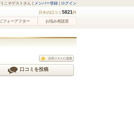
うこそゲストさん |
メンバー登録
|
ログイン
5821
只今の口コミ
件
ビフォーアフター
お悩み相談室
注目リストに追加
口コミを投稿