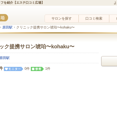
タッフを紹介【エステ口コミ広場】
よ
サロンを探す
口コミ検索
原田駅
クリニック提携サロン琥珀〜kohaku〜
ック提携サロン琥珀〜kohaku〜
原田駅
件
0件
1件