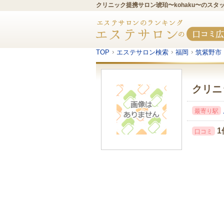
クリニック提携サロン琥珀〜kohaku〜のス
TOP
エステサロン検索
福岡
筑紫野市
クリニ
最寄り駅
1
口コミ