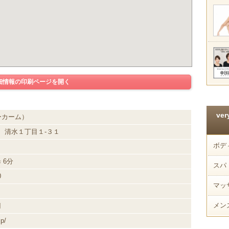
細情報の印刷ページを開く
ve
リーカーム）
市
清水１丁目１-３１
ボデ
 6分
スパ
0
マッ
メン
円
jp/