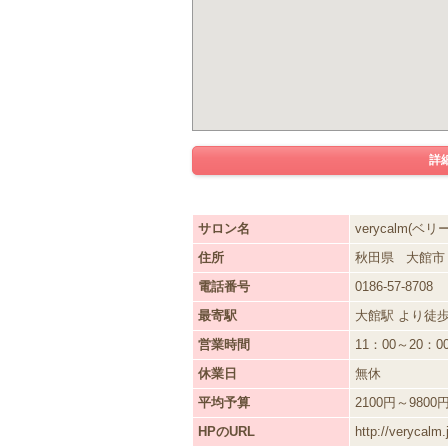
詳
サロン名
verycalm(ベ
住所
秋田県
大館
電話番号
0186-57-8708
最寄駅
大館駅 より徒歩
営業時間
11：00～20：0
休業日
無休
平均予算
2100円～9800
HPのURL
http://verycalm.