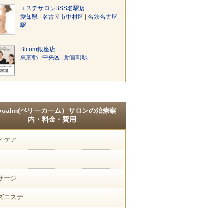
エステサロンBSS名駅店
愛知県
|
名古屋市中村区
|
名鉄名古屋
駅
Bloom銀座店
東京都
|
中央区
|
新富町駅
rycalm(ベリーカーム）サロンの治療案
内・料金・費用
ィケア
サージ
ズエステ