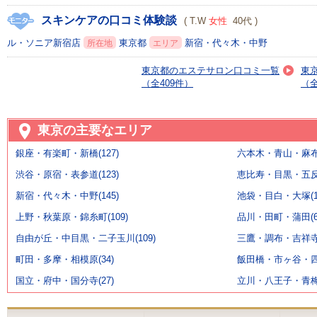
スキンケアの口コミ体験談
( T.W
女性
40代 )
ル・ソニア新宿店
東京都
新宿・代々木・中野
所在地
エリア
東京都のエステサロン口コミ一覧
東
（全409件）
（全
東京の主要なエリア
銀座・有楽町・新橋(127)
六本木・青山・麻布・
渋谷・原宿・表参道(123)
恵比寿・目黒・五反田
新宿・代々木・中野(145)
池袋・目白・大塚(11
上野・秋葉原・錦糸町(109)
品川・田町・蒲田(6
自由が丘・中目黒・二子玉川(109)
三鷹・調布・吉祥寺(
町田・多摩・相模原(34)
飯田橋・市ヶ谷・四ッ
国立・府中・国分寺(27)
立川・八王子・青梅(