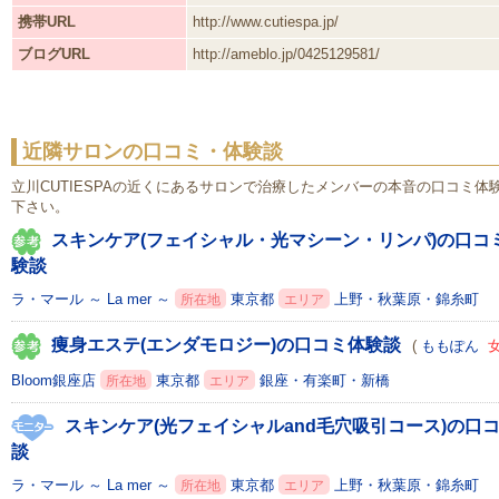
携帯URL
http://www.cutiespa.jp/
ブログURL
http://ameblo.jp/0425129581/
近隣サロンの口コミ・体験談
立川CUTIESPAの近くにあるサロンで治療したメンバーの本音の口コミ
下さい。
スキンケア(フェイシャル・光マシーン・リンパ)の口コ
験談
ラ・マール ～ La mer ～
東京都
上野・秋葉原・錦糸町
所在地
エリア
痩身エステ(エンダモロジー)の口コミ体験談
(
ももぽん
Bloom銀座店
東京都
銀座・有楽町・新橋
所在地
エリア
スキンケア(光フェイシャルand毛穴吸引コース)の口
談
ラ・マール ～ La mer ～
東京都
上野・秋葉原・錦糸町
所在地
エリア