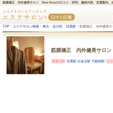
筋膜矯正 内外健美サロン Blue Roseの口コミ・評判、施術内容、交通案内
TOP
エステサロン検索
東京
品川区
目黒駅
筋膜矯正 内外健美サロン
筋膜矯正 内外健美サロン Bl
目黒駅
白金台駅
不動前駅
最寄り駅
エリ