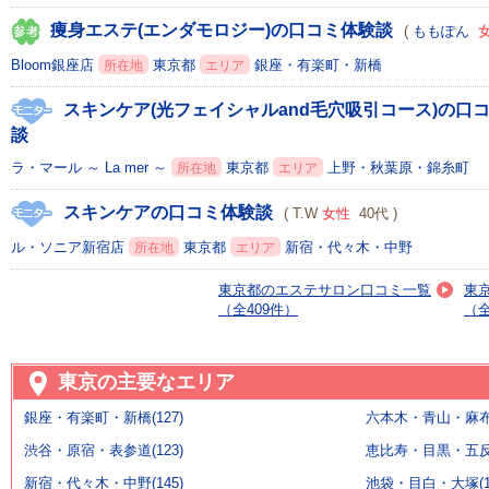
痩身エステ(エンダモロジー)の口コミ体験談
(
ももぽん
Bloom銀座店
東京都
銀座・有楽町・新橋
所在地
エリア
スキンケア(光フェイシャルand毛穴吸引コース)の口
談
ラ・マール ～ La mer ～
東京都
上野・秋葉原・錦糸町
所在地
エリア
スキンケアの口コミ体験談
( T.W
女性
40代 )
ル・ソニア新宿店
東京都
新宿・代々木・中野
所在地
エリア
東京都のエステサロン口コミ一覧
東
（全409件）
（全
東京の主要なエリア
銀座・有楽町・新橋(127)
六本木・青山・麻布・
渋谷・原宿・表参道(123)
恵比寿・目黒・五反田
新宿・代々木・中野(145)
池袋・目白・大塚(11