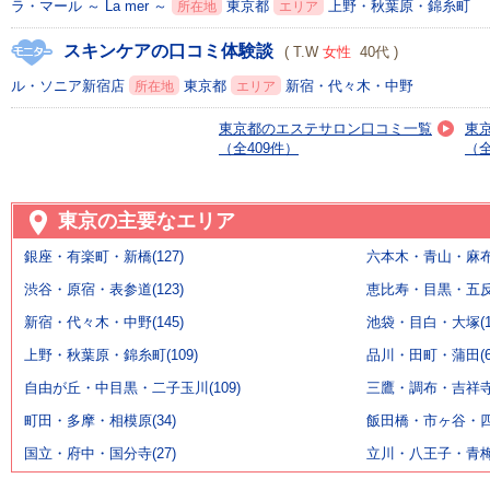
ラ・マール ～ La mer ～
東京都
上野・秋葉原・錦糸町
所在地
エリア
スキンケアの口コミ体験談
( T.W
女性
40代 )
ル・ソニア新宿店
東京都
新宿・代々木・中野
所在地
エリア
東京都のエステサロン口コミ一覧
東
（全409件）
（全
東京の主要なエリア
銀座・有楽町・新橋(127)
六本木・青山・麻布・
渋谷・原宿・表参道(123)
恵比寿・目黒・五反田
新宿・代々木・中野(145)
池袋・目白・大塚(11
上野・秋葉原・錦糸町(109)
品川・田町・蒲田(6
自由が丘・中目黒・二子玉川(109)
三鷹・調布・吉祥寺(
町田・多摩・相模原(34)
飯田橋・市ヶ谷・四ッ
国立・府中・国分寺(27)
立川・八王子・青梅(