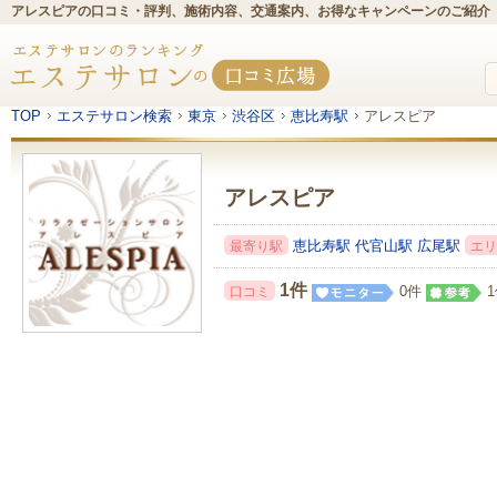
アレスピアの口コミ・評判、施術内容、交通案内、お得なキャンペーンのご紹介
TOP
エステサロン検索
東京
渋谷区
恵比寿駅
アレスピア
アレスピア
恵比寿駅
代官山駅
広尾駅
最寄り駅
エリ
1件
0件
口コミ