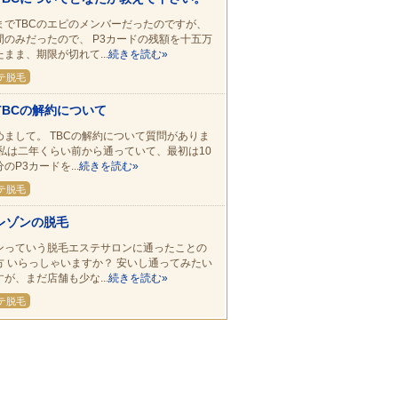
までTBCのエピのメンバーだったのですが、
間のみだったので、 P3カードの残額を十五万
まま、期限が切れて...
続きを読む»
テ脱毛
TBCの解約について
めまして。 TBCの解約について質問がありま
 私は二年くらい前から通っていて、最初は10
のP3カードを...
続きを読む»
テ脱毛
レゾンの脱毛
ンっていう脱毛エステサロンに通ったことの
方 いらっしゃいますか？ 安いし通ってみたい
が、まだ店舗も少な...
続きを読む»
テ脱毛