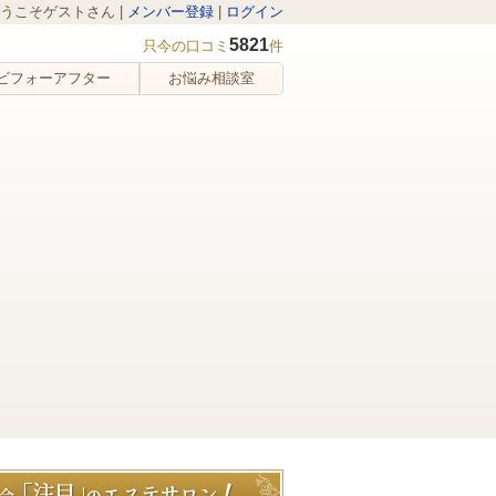
うこそゲストさん |
メンバー登録
|
ログイン
5821
只今の口コミ
件
ビフォーアフター
お悩み相談室