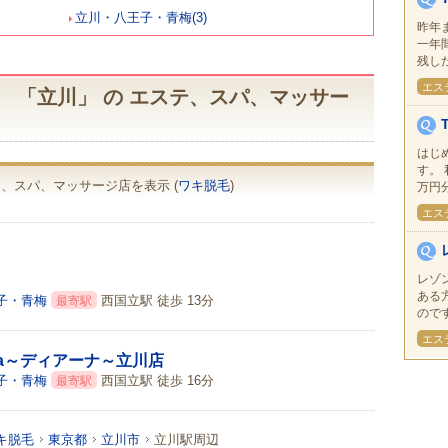
立川・八王子・青梅(3)
昨年
一年
残した
エス
 「立川」 の エステ、スパ、マッサー
はじ
す。
ステ、スパ、マッサージ店を表示 (
ワキ脱毛
)
万円分
エス
レゾ
ある
子・青梅
西国立駅 徒歩 13分
最寄駅
のです
エス
na～ディアーナ～立川店
子・青梅
西国立駅 徒歩 16分
最寄駅
キ脱毛
東京都
立川市
立川駅周辺