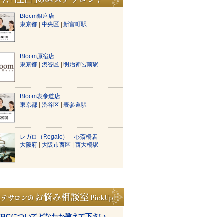
Bloom銀座店
東京都
|
中央区
|
新富町駅
Bloom原宿店
東京都
|
渋谷区
|
明治神宮前駅
Bloom表参道店
東京都
|
渋谷区
|
表参道駅
レガロ（Regalo） 心斎橋店
大阪府
|
大阪市西区
|
西大橋駅
TBCについてどなたか教えて下さい。