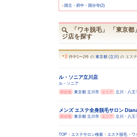
国立・府中・国分寺(2)
「ワキ脱毛」 「東京都」
ジ店を探す
2
件中1〜2件 の
東京都
(
立川
) の エ
ル・ソニア立川店
ル・ソニア
東京都
立川市
立川・八王
所在地
エリア
メンズ エステ全身脱毛サロン Dia
東京都
立川市
立川・八王
所在地
エリア
TOP
エステサロン検索
エステ脱毛
ワ