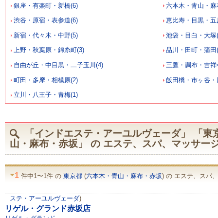
銀座・有楽町・新橋(6)
六本木・青山・麻布
渋谷・原宿・表参道(6)
恵比寿・目黒・五反
新宿・代々木・中野(5)
池袋・目白・大塚(
上野・秋葉原・錦糸町(3)
品川・田町・蒲田(
自由が丘・中目黒・二子玉川(4)
三鷹・調布・吉祥寺
町田・多摩・相模原(2)
飯田橋・市ヶ谷・四
立川・八王子・青梅(1)
「インドエステ・アーユルヴェーダ」 「東
山・麻布・赤坂」 の エステ、スパ、マッサー
1
件中1〜1件 の
東京都
(
六本木・青山・麻布・赤坂
) の エステ、スパ
ステ・アーユルヴェーダ
)
リゲル・グランド赤坂店