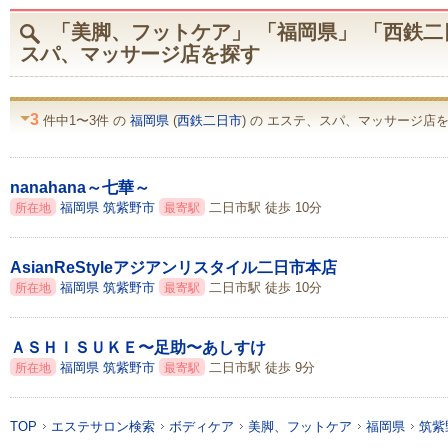
「美脚、フットケア」 「福岡県」 「西鉄二
スパ、マッサージ店を探す
3
件中1〜3件 の
福岡県
(
西鉄二日市
) の エステ、スパ、マッサージ店を
nanahana～七華～
福岡県
筑紫野市
二日市駅 徒歩 10分
所在地
最寄駅
AsianReStyleアジアンリスタイル二日市本店
福岡県
筑紫野市
二日市駅 徒歩 10分
所在地
最寄駅
ＡＳＨＩＳＵＫＥ〜足助〜あしすけ
福岡県
筑紫野市
二日市駅 徒歩 9分
所在地
最寄駅
TOP
エステサロン検索
ボディケア
美脚、フットケア
福岡県
筑紫