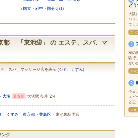
どう
国立・府中・国分寺(1)
大阪
パリ
でしょ
スキ
都」 「東池袋」 の エステ、スパ、マ
家の
験行
がいた
エステ、スパ、マッサージ店を表示 (
シミ、くすみ
)
スキ
今日
・大塚
大塚駅 徒歩 2分
最寄駅
エピ
と思っ
スキ
ミ、くすみ
東京都
豊島区
東池袋駅周辺
リンク