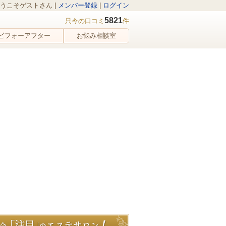
うこそゲストさん |
メンバー登録
|
ログイン
5821
只今の口コミ
件
ビフォーアフター
お悩み相談室