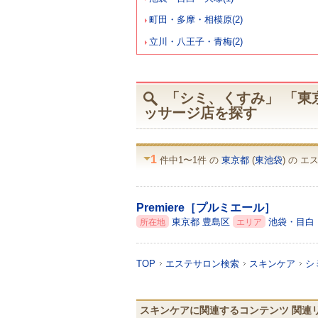
町田・多摩・相模原(2)
立川・八王子・青梅(2)
「シミ、くすみ」 「東京
ッサージ店を探す
1
件中1〜1件 の
東京都
(
東池袋
) の 
Premiere［プルミエール］
東京都
豊島区
池袋・目白
所在地
エリア
TOP
エステサロン検索
スキンケア
シ
スキンケアに関連するコンテンツ 関連