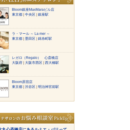
Bloom銀座MaxMaraビル店
東京都
|
中央区
|
銀座駅
ラ・マール ～ La mer ～
東京都
|
墨田区
|
錦糸町駅
レガロ（Regalo） 心斎橋店
大阪府
|
大阪市西区
|
西大橋駅
Bloom原宿店
東京都
|
渋谷区
|
明治神宮前駅
大丸心斎橋店にあるルミエ・パリって