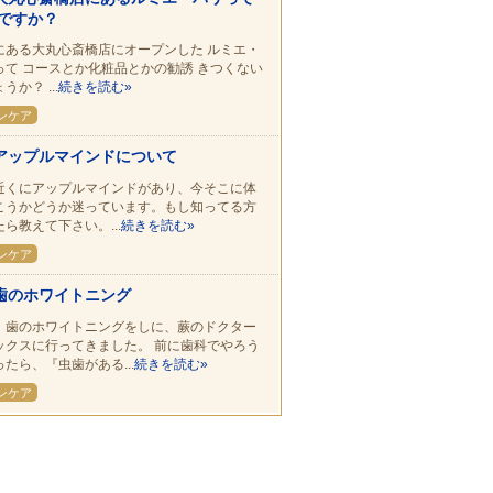
ですか？
にある大丸心斎橋店にオープンした ルミエ・
って コースとか化粧品とかの勧誘 きつくない
うか？ ...
続きを読む»
ンケア
アップルマインドについて
近くにアップルマインドがあり、今そこに体
こうかどうか迷っています。もし知ってる方
ら教えて下さい。...
続きを読む»
ンケア
歯のホワイトニング
、歯のホワイトニングをしに、蕨のドクター
ックスに行ってきました。 前に歯科でやろう
たら、『虫歯がある...
続きを読む»
ンケア