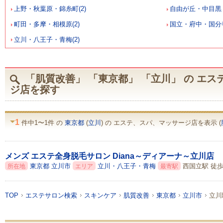
上野・秋葉原・錦糸町(2)
自由が丘・中目黒・
町田・多摩・相模原(2)
国立・府中・国分寺
立川・八王子・青梅(2)
「肌質改善」 「東京都」 「立川」 の エ
ジ店を探す
1
件中1〜1件 の
東京都
(
立川
) の エステ、スパ、マッサージ店を表示 (
メンズ エステ全身脱毛サロン Diana～ディアーナ～立川店
東京都
立川市
立川・八王子・青梅
西国立駅 徒歩
所在地
エリア
最寄駅
TOP
エステサロン検索
スキンケア
肌質改善
東京都
立川市
立川