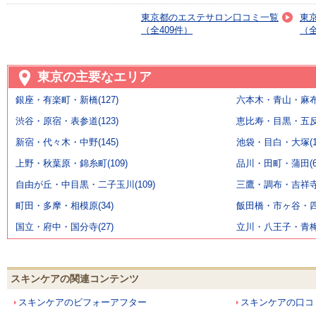
東京都のエステサロン口コミ一覧
東
（全409件）
（全
東京の主要なエリア
銀座・有楽町・新橋(127)
六本木・青山・麻布・
渋谷・原宿・表参道(123)
恵比寿・目黒・五反田
新宿・代々木・中野(145)
池袋・目白・大塚(11
上野・秋葉原・錦糸町(109)
品川・田町・蒲田(6
自由が丘・中目黒・二子玉川(109)
三鷹・調布・吉祥寺(
町田・多摩・相模原(34)
飯田橋・市ヶ谷・四ッ
国立・府中・国分寺(27)
立川・八王子・青梅(
スキンケアの関連コンテンツ
スキンケアのビフォーアフター
スキンケアの口コ