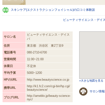
スキンケア(エクストラクションフェイシャル)の口コミ体験談
ビューティサイエンス・デイ
ビューティサイエンス・デイス
サロン名
パ
住所
東京都
渋谷区
東2丁目9
電話番号
080-2710-6700
営業時間
11:00~21:00
休業日
不定休
平均予算
5000~1200
HPのURL
http://www.beautyscience.co.jp
»大きな地図を見る
http://k1.fc2.com/cgi-bin/hp.cgi/
携帯URL
beautyscience/
サロン情報
http://ameblo.jp/beauty-science-
ブログURL
nyc/