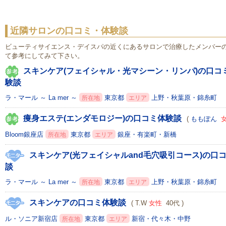
近隣サロンの口コミ・体験談
ビューティサイエンス・デイスパの近くにあるサロンで治療したメンバー
て参考にしてみて下さい。
スキンケア(フェイシャル・光マシーン・リンパ)の口コ
験談
ラ・マール ～ La mer ～
東京都
上野・秋葉原・錦糸町
所在地
エリア
痩身エステ(エンダモロジー)の口コミ体験談
(
ももぽん
Bloom銀座店
東京都
銀座・有楽町・新橋
所在地
エリア
スキンケア(光フェイシャルand毛穴吸引コース)の口
談
ラ・マール ～ La mer ～
東京都
上野・秋葉原・錦糸町
所在地
エリア
スキンケアの口コミ体験談
( T.W
女性
40代 )
ル・ソニア新宿店
東京都
新宿・代々木・中野
所在地
エリア