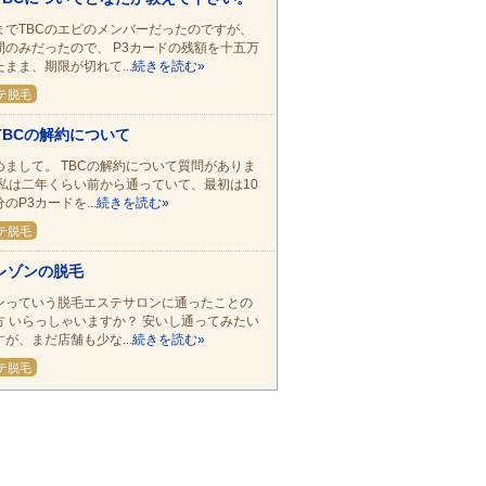
までTBCのエピのメンバーだったのですが、
間のみだったので、 P3カードの残額を十五万
まま、期限が切れて...
続きを読む»
テ脱毛
TBCの解約について
めまして。 TBCの解約について質問がありま
 私は二年くらい前から通っていて、最初は10
のP3カードを...
続きを読む»
テ脱毛
レゾンの脱毛
ンっていう脱毛エステサロンに通ったことの
方 いらっしゃいますか？ 安いし通ってみたい
が、まだ店舗も少な...
続きを読む»
テ脱毛