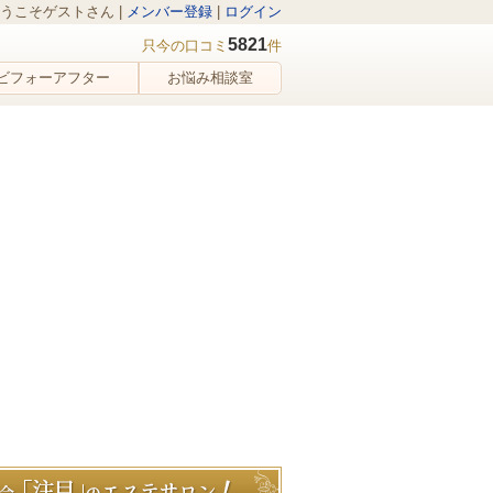
うこそゲストさん |
メンバー登録
|
ログイン
5821
只今の口コミ
件
ビフォーアフター
お悩み相談室