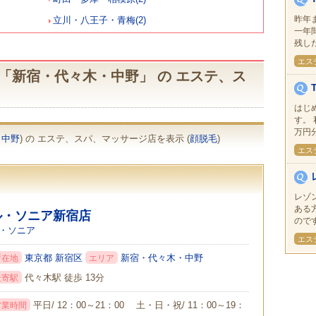
昨年
立川・八王子・青梅(2)
一年
残した
エス
「新宿・代々木・中野」 の エステ、ス
はじ
す。
万円分
・中野
) の エステ、スパ、マッサージ店を表示 (
顔脱毛
)
エス
レゾ
ある
ル・ソニア新宿店
のです
・ソニア
エス
東京都
新宿区
新宿・代々木・中野
所在地
エリア
代々木駅 徒歩 13分
最寄駅
平日/ 12：00～21：00 土・日・祝/ 11：00～19：
営業時間