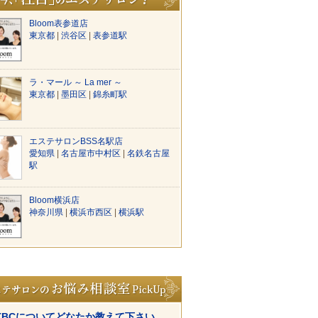
Bloom表参道店
東京都
|
渋谷区
|
表参道駅
ラ・マール ～ La mer ～
東京都
|
墨田区
|
錦糸町駅
エステサロンBSS名駅店
愛知県
|
名古屋市中村区
|
名鉄名古屋
駅
Bloom横浜店
神奈川県
|
横浜市西区
|
横浜駅
TBCについてどなたか教えて下さい。