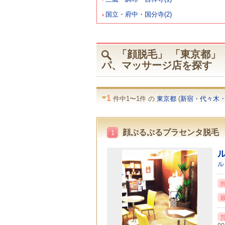
国立・府中・国分寺(2)
「顔脱毛」 「東京都」 
パ、マッサージ店を探す
1
件中1〜1件 の
東京都
(
新宿・代々木
顔ぷるぷるプラセンタ脱毛
1
ル