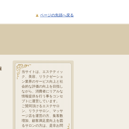
ページの先頭へ戻る
報
当サイトは、エステティッ
ク、美容、リラクゼーショ
ン業界のサービス向上と社
会的な評価の向上を目指し
ながら、消費者にリアルな
情報提供を行う事をコンセ
プトに運営しています。
ご賛同頂けるエステサロ
ン、リラクサロン、マッサ
ージ店を運営の方、集客数
増加、顧客満足度向上を図
るサロンの方は、是非お問