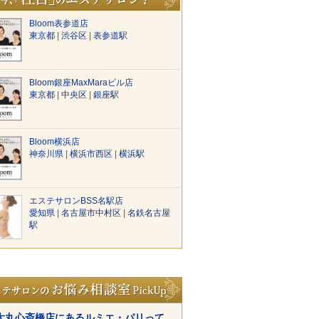
Bloom表参道店
東京都
|
渋谷区
|
表参道駅
Bloom銀座MaxMaraビル店
東京都
|
中央区
|
銀座駅
Bloom横浜店
神奈川県
|
横浜市西区
|
横浜駅
エステサロンBSS名駅店
愛知県
|
名古屋市中村区
|
名鉄名古屋
駅
大丸心斎橋店にあるルミエ・パリって