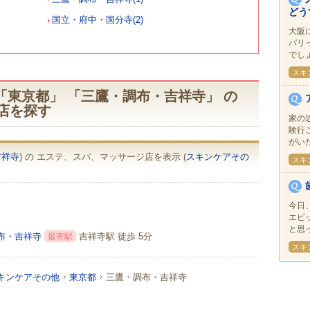
どう
国立・府中・国分寺(2)
大阪
パリ
でしょ
スキ
「東京都」 「三鷹・調布・吉祥寺」 の
店を探す
家の
験行
がいた
吉祥寺
) の エステ、スパ、マッサージ店を表示 (
スキンケアその
スキ
今日
エピ
と思っ
布・吉祥寺
吉祥寺駅 徒歩 5分
最寄駅
スキ
キンケアその他
東京都
三鷹・調布・吉祥寺