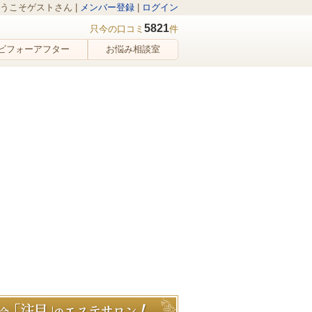
うこそゲストさん |
メンバー登録
|
ログイン
5821
只今の口コミ
件
ビフォーアフター
お悩み相談室