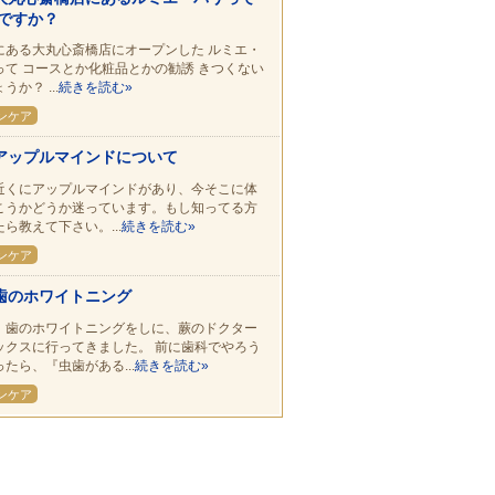
ですか？
にある大丸心斎橋店にオープンした ルミエ・
って コースとか化粧品とかの勧誘 きつくない
うか？ ...
続きを読む»
ンケア
アップルマインドについて
近くにアップルマインドがあり、今そこに体
こうかどうか迷っています。もし知ってる方
ら教えて下さい。...
続きを読む»
ンケア
歯のホワイトニング
、歯のホワイトニングをしに、蕨のドクター
ックスに行ってきました。 前に歯科でやろう
たら、『虫歯がある...
続きを読む»
ンケア