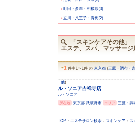
町田・多摩・相模原(3)
立川・八王子・青梅(2)
「スキンケアその他」 
エステ、スパ、マッサージ
1
件中1〜1件 の
東京都
(
三鷹・調布・
他
)
ル・ソニア吉祥寺店
ル・ソニア
東京都
武蔵野市
三鷹・調
所在地
エリア
TOP
エステサロン検索
スキンケア
ス