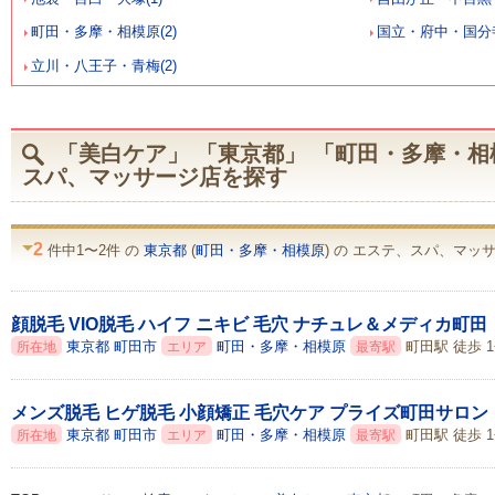
町田・多摩・相模原(2)
国立・府中・国分寺
立川・八王子・青梅(2)
「美白ケア」 「東京都」 「町田・多摩・相
スパ、マッサージ店を探す
2
件中1〜2件 の
東京都
(
町田・多摩・相模原
) の エステ、スパ、マッサ
顔脱毛 VIO脱毛 ハイフ ニキビ 毛穴 ナチュレ＆メディカ町田
東京都
町田市
町田・多摩・相模原
町田駅 徒歩 
所在地
エリア
最寄駅
メンズ脱毛 ヒゲ脱毛 小顔矯正 毛穴ケア プライズ町田サロン
東京都
町田市
町田・多摩・相模原
町田駅 徒歩 
所在地
エリア
最寄駅