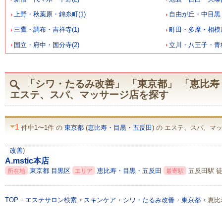
上野・秋葉原・錦糸町(1)
自由が丘・中目黒・
三鷹・調布・吉祥寺(1)
町田・多摩・相模原
国立・府中・国分寺(2)
立川・八王子・青梅
「シワ・たるみ改善」 「東京都」 「恵比寿
エステ、スパ、マッサージ店を探す
1
件中1〜1件 の
東京都
(
恵比寿・目黒・五反田
) の エステ、スパ、マ
改善
)
A.mstic本店
東京都
目黒区
恵比寿・目黒・五反田
五反田駅 徒
所在地
エリア
最寄駅
TOP
エステサロン検索
スキンケア
シワ・たるみ改善
東京都
恵比