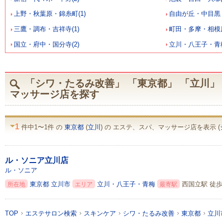
上野・秋葉原・錦糸町(1)
自由が丘・中目黒・
三鷹・調布・吉祥寺(1)
町田・多摩・相模原
国立・府中・国分寺(2)
立川・八王子・青梅
「シワ・たるみ改善」 「東京都」 「立川」
マッサージ店を探す
1
件中1〜1件 の
東京都
(
立川
) の エステ、スパ、マッサージ店を表示 (
ル・ソニア立川店
ル・ソニア
東京都
立川市
立川・八王子・青梅
西国立駅 徒歩
所在地
エリア
最寄駅
TOP
エステサロン検索
スキンケア
シワ・たるみ改善
東京都
立川