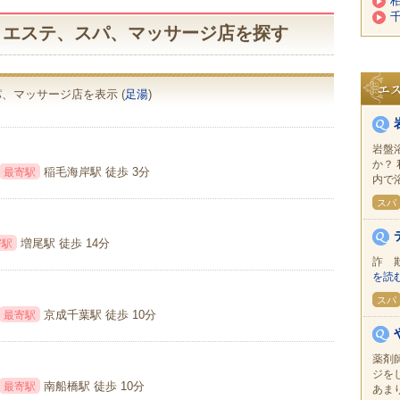
柏
千
の エステ、スパ、マッサージ店を探す
パ、マッサージ店を表示 (
足湯
)
岩盤
か？
稲毛海岸駅 徒歩 3分
最寄駅
内で
スパ
増尾駅 徒歩 14分
寄駅
詐 
を読
スパ
京成千葉駅 徒歩 10分
最寄駅
薬剤
ジを
南船橋駅 徒歩 10分
最寄駅
あま