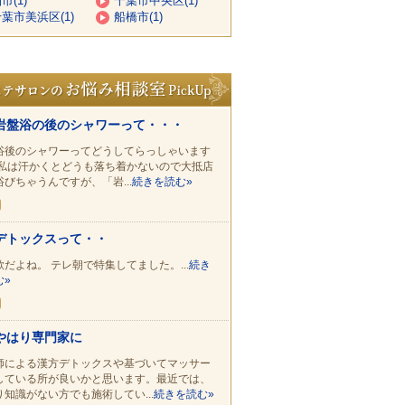
市(1)
千葉市中央区(1)
葉市美浜区(1)
船橋市(1)
岩盤浴の後のシャワーって・・・
浴後のシャワーってどうしてらっしゃいます
 私は汗かくとどうも落ち着かないので大抵店
浴びちゃうんですが、「岩...
続きを読む»
デトックスって・・
欺だよね。 テレ朝で特集してました。...
続き
む»
やはり専門家に
師による漢方デトックスや基づいてマッサー
している所が良いかと思います。最近では、
り知識がない方でも施術してい...
続きを読む»