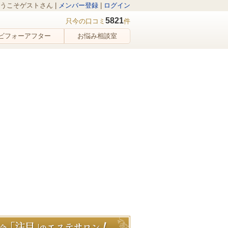
うこそゲストさん |
メンバー登録
|
ログイン
5821
只今の口コミ
件
ビフォーアフター
お悩み相談室