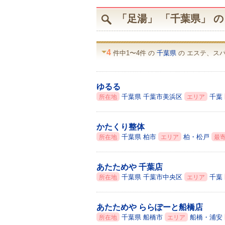
「足湯」 「千葉県」 
4
件中1〜4件 の
千葉県
の エステ、ス
ゆるる
千葉県
千葉市美浜区
千葉
所在地
エリア
かたくり整体
千葉県
柏市
柏・松戸
所在地
エリア
最
あたためや 千葉店
千葉県
千葉市中央区
千葉
所在地
エリア
あたためや ららぽーと船橋店
千葉県
船橋市
船橋・浦安
所在地
エリア