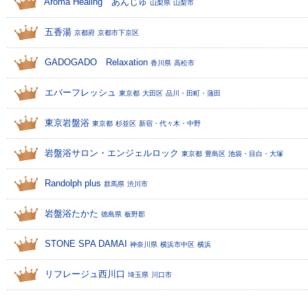
Aroma Healing あんじゅ
山梨県
山梨市
五香湯
京都府
京都市下京区
GADOGADO Relaxation
香川県
高松市
エバーフレッシュ
東京都
大田区
品川・田町・蒲田
東京岩盤浴
東京都
杉並区
新宿・代々木・中野
岩盤浴サロン・エンジェルロック
東京都
豊島区
池袋・目白・大塚
Randolph plus
群馬県
渋川市
岩盤浴たかた
徳島県
板野郡
STONE SPA DAMAI
神奈川県
横浜市中区
横浜
リフレージュ西川口
埼玉県
川口市