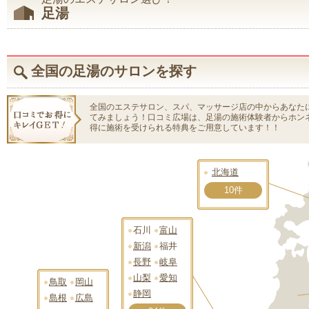
足湯
全国の足湯のサロンを探す
全国のエステサロン、スパ、マッサージ店の中からあなた
てみましょう！口コミ広場は、足湯の施術体験者からホン
得に施術を受けられる特典をご用意しています！！
北海道
10件
石川
富山
新潟
福井
長野
岐阜
山梨
愛知
鳥取
岡山
静岡
島根
広島