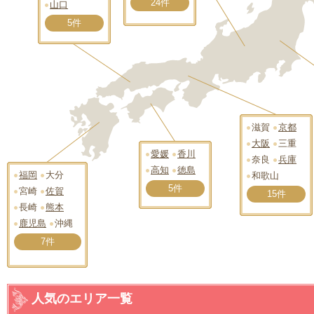
24件
山口
5件
滋賀
京都
大阪
三重
愛媛
香川
奈良
兵庫
高知
徳島
福岡
大分
和歌山
5件
宮崎
佐賀
15件
長崎
熊本
鹿児島
沖縄
7件
人気のエリア一覧