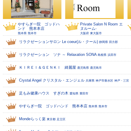
やすらぎ一院 ゴッドハ
Private Salon N Room エ
ンド 熊本本店
ヌルーム-
熊本県
熊本市
大阪府
東大阪市
リラクゼーションサロン Le coeur(ル・クール)
静岡県
田方郡
リラクゼーション ソナ ～ Relaxation SONA
島根県
浜田市
ＫＩＲＥＩ＆ＧＥＮＫＩ 綺麗屋
鹿児島県
鹿児島市
Crystal Angel クリスタル・エンジェル
兵庫県
神戸市垂水区
神戸・三宮
足もみ健康ハウス すぎの木
愛知県
豊田市
やすらぎ一院 ゴッドハンド 熊本本店
熊本県
熊本市
Mondeらっく楽
東京都
足立区