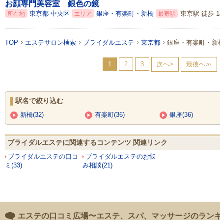
お顔専門美容室 銀色の鏡
東京都
中央区
銀座・有楽町・新橋
東京駅 徒歩 1
所在地
エリア
最寄駅
TOP
エステサロン検索
ブライダルエステ
東京都
銀座・有楽町・新
1
2
3
次へ>
最後へ≫
駅名で絞り込む
新橋(32)
有楽町(36)
銀座(36)
ブライダルエステに関連するコンテンツ 関連リンク
ブライダルエステの口コ
ブライダルエステのお悩
ミ(33)
み相談(21)
エステの口コミ広場〜エステ、スパ、マッサージのラン