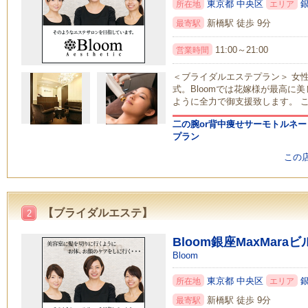
東京都
中央区
所在地
エリア
新橋駅 徒歩 9分
最寄駅
11:00～21:00
営業時間
＜ブライダルエステプラン＞ 女
式。Bloomでは花嫁様が最高に
ように全力で御支援致します。 
二の腕or背中痩せサーモトルネー
プラン
この
【ブライダルエステ】
2
Bloom銀座MaxMaraビ
Bloom
東京都
中央区
所在地
エリア
新橋駅 徒歩 9分
最寄駅