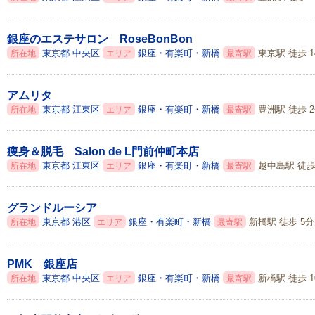
銀座のエステサロン RoseBonBon
東京都
中央区
銀座・有楽町・新橋
東京駅 徒歩 1
所在地
エリア
最寄駅
アムリタ
東京都
江東区
銀座・有楽町・新橋
豊洲駅 徒歩 
所在地
エリア
最寄駅
痩身＆脱毛 Salon de L門前仲町本店
東京都
江東区
銀座・有楽町・新橋
越中島駅 徒歩
所在地
エリア
最寄駅
グランドルーシア
東京都
港区
銀座・有楽町・新橋
新橋駅 徒歩 5分
所在地
エリア
最寄駅
PMK 銀座店
東京都
中央区
銀座・有楽町・新橋
新橋駅 徒歩 1
所在地
エリア
最寄駅