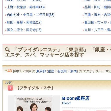
上野・秋葉原・錦糸町(33)
品川・田町・蒲田(1
自由が丘・中目黒・二子玉川(38)
三鷹・調布・吉祥寺(
町田・多摩・相模原(17)
飯田橋・市ヶ谷・四
国立・府中・国分寺(13)
立川・八王子・青梅(
「ブライダルエステ」 「東京都」 「銀座・
エステ、スパ、マッサージ店を探す
43
件中1〜20件 の
東京都
(
銀座・有楽町・新橋
) の エステ、スパ、マ
ステ
)
【ブライダルエステ】
1
Bloom銀座店
Bloom