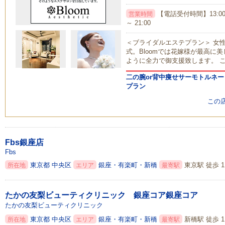
【電話受付時間】13:00 
営業時間
～ 21:00
＜ブライダルエステプラン＞ 女
式。Bloomでは花嫁様が最高に
ように全力で御支援致します。 
二の腕or背中痩せサーモトルネー
プラン
この
Fbs銀座店
Fbs
東京都
中央区
銀座・有楽町・新橋
東京駅 徒歩 1
所在地
エリア
最寄駅
たかの友梨ビューティクリニック 銀座コア銀座コア
たかの友梨ビューティクリニック
東京都
中央区
銀座・有楽町・新橋
新橋駅 徒歩 1
所在地
エリア
最寄駅