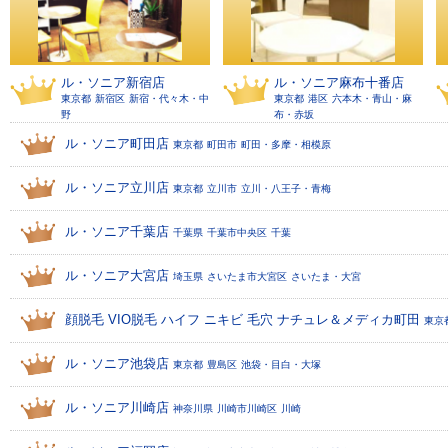
ル・ソニア新宿店
ル・ソニア麻布十番店
東京都
新宿区
新宿・代々木・中
東京都
港区
六本木・青山・麻
野
布・赤坂
ル・ソニア町田店
東京都
町田市
町田・多摩・相模原
ル・ソニア立川店
東京都
立川市
立川・八王子・青梅
ル・ソニア千葉店
千葉県
千葉市中央区
千葉
ル・ソニア大宮店
埼玉県
さいたま市大宮区
さいたま・大宮
顔脱毛 VIO脱毛 ハイフ ニキビ 毛穴 ナチュレ＆メディカ町田
東京
ル・ソニア池袋店
東京都
豊島区
池袋・目白・大塚
ル・ソニア川崎店
神奈川県
川崎市川崎区
川崎