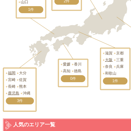
2件
山口
1件
滋賀
京都
大阪
三重
愛媛
香川
奈良
兵庫
高知
徳島
福岡
大分
和歌山
0件
宮崎
佐賀
1件
長崎
熊本
鹿児島
沖縄
3件
人気のエリア一覧