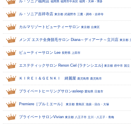
ル・ソニア福岡店
福岡県
福岡市中央区
福岡・天神・博多
ル・ソニア吉祥寺店
東京都
武蔵野市
三鷹・調布・吉祥寺
カルマリゾートビューティーサロン
東京都
台東区
メンズ エステ全身脱毛サロン Diana～ディアーナ～立川店
東京都
ビューティーサロン Lee
長野県
上田市
エステティックサロン Renon Ciel (ラナンシエル)
東京都
府中市
国立
ＫＩＲＥＩ＆ＧＥＮＫＩ 綺麗屋
鹿児島県
鹿児島市
プライベートヒーリングサロンasleep
愛知県
日進市
Premiere［プルミエール］
東京都
豊島区
池袋・目白・大塚
プライベートサロンVivian
東京都
八王子市
立川・八王子・青梅