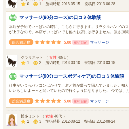
0
1
施術時期:2013-05-15
投稿日:2013-06-28
マッサージ(90分コース)の口コミ体験談
本店が予約でいっぱいの時に、こちらに行きます。リラクルハンドのス
が上手なので、本店がいっぱいでも他のお店には行きません。強さ加減
5.00
マッサージ
総合満足度
施術目的
クラリネット （
女性
40代 ）
1
2
施術時期:2013-03-10
投稿日:2013-03-18
マッサージ(90分コースボディケア)の口コミ体験談
仕事がいつもパソコンばかりで、肩と首が凝って悩んでいました。知人
いいらしいよーっと聞いていたので行くようになりました。 今では、
5.00
マッサージ
総合満足度
施術目的
博多ミント （
女性
40代 ）
1
3
施術時期:2012-08-12
投稿日:2012-08-24