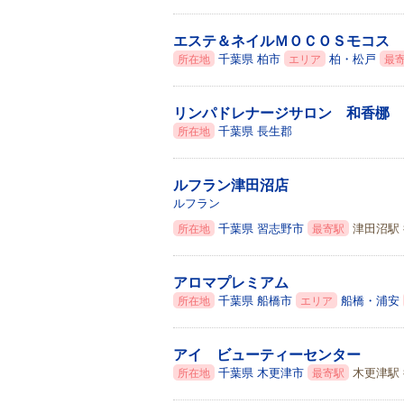
エステ＆ネイルＭＯＣＯＳモコス
千葉県
柏市
柏・松戸
所在地
エリア
最
リンパドレナージサロン 和香梛
千葉県
長生郡
所在地
ルフラン津田沼店
ルフラン
千葉県
習志野市
津田沼駅 
所在地
最寄駅
アロマプレミアム
千葉県
船橋市
船橋・浦安
所在地
エリア
アイ ビューティーセンター
千葉県
木更津市
木更津駅 
所在地
最寄駅