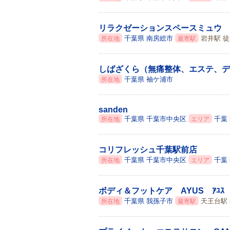
リラクゼーションスペースミュウ
千葉県
南房総市
岩井駅 徒
所在地
最寄駅
しばざくら（無痛整体、エステ、デ
千葉県
袖ケ浦市
所在地
sanden
千葉県
千葉市中央区
千葉
所在地
エリア
コリフレッシュ千葉駅前店
千葉県
千葉市中央区
千葉
所在地
エリア
ボディ＆フットケア AYUS ｱﾕｽ
千葉県
我孫子市
天王台駅 
所在地
最寄駅