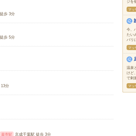
ジを初
マッ
徒歩 3分
今、
たい
徒歩 5分
バリ
マッ
温泉
けど
で刺
13分
マッ
京成千葉駅 徒歩 3分
最寄駅