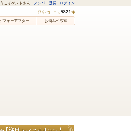
うこそゲストさん |
メンバー登録
|
ログイン
5821
只今の口コミ
件
ビフォーアフター
お悩み相談室