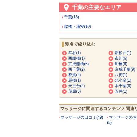
千葉の主要なエリア
千葉(18)
船橋・浦安(10)
駅名で絞り込む
幸谷(1)
新松戸(1)
西船橋(1)
市川(6)
京成船橋(6)
船橋(6)
西千葉(2)
京成千葉(9)
都賀(2)
八街(1)
馬橋(1)
北小金(1)
天王台(2)
本千葉(6)
茂原(3)
五井(1)
マッサージに関連するコンテンツ 関連
マッサージの口コミ(49)
マッサージのお
(5)