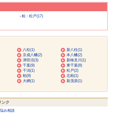
柏・松戸(17)
八柱(1)
新八柱(1)
京成八幡(2)
本八幡(2)
津田沼(3)
新検見川(1)
千葉(9)
東千葉(8)
干潟(1)
松戸(2)
柏(9)
北柏(1)
大網(1)
新茂原(1)
リンク
悩み相談