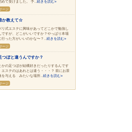
めて受けました。 予...
続きを読む»
サージ
誰か教えて☆
バリ式エステに興味があってどこかで勉強し
んですが、どこがいいですか？やっぱり本場
に行った方がいいのかな〜？...
続きを読む»
サージ
足つぼと違うんですか？
とかの足つぼが結構好きだったりするんです
、エステのはあれとは違う・・・？ 前にお茶
激を与える みたいな場所...
続きを読む»
サージ