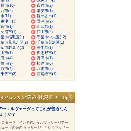
市(1)
我孫子市(2)
川市(10)
市原市(2)
西市(2)
浦安市(1)
市(11)
鎌ケ谷市(1)
更津市(3)
君津市(2)
倉市(1)
山武郡(1)
ケ浦市(1)
館山市(2)
葉市稲毛区(1)
千葉市中央区(12)
葉市花見川区(2)
千葉市美浜区(1)
葉市若葉区(2)
長生郡(1)
山市(1)
習志野市(1)
田市(4)
野田市(1)
橋市(9)
松戸市(6)
原市(4)
八街市(2)
千代市(3)
南房総市(1)
アーユルヴェーダってこれが普通なん
ょうか？
シロダーラ（インド式オイルマッサージアー
ヴェーダの頭の マッサージ）というマッサー