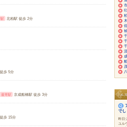
旭
市
印
柏
北柏駅 徒歩 2分
寄駅
木
佐
袖
千
千
千
流
成
船
茂
八
徒歩 5分
京成船橋駅 徒歩 3分
最寄駅
でし
徒歩 15分
昨日
ユル