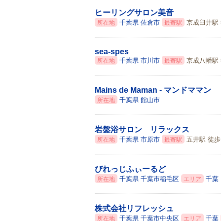
ヒーリングサロン美音
千葉県
佐倉市
京成臼井駅 
所在地
最寄駅
sea‐spes
千葉県
市川市
京成八幡駅 
所在地
最寄駅
Mains de Maman - マンドママン
千葉県
館山市
所在地
岩盤浴サロン リラックス
千葉県
市原市
五井駅 徒歩 
所在地
最寄駅
びれっじふぃーるど
千葉県
千葉市稲毛区
千葉
所在地
エリア
株式会社リフレッシュ
千葉県
千葉市中央区
千葉
所在地
エリア