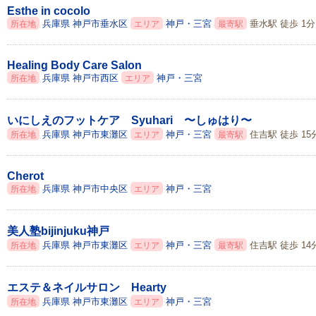
Esthe in cocolo
兵庫県
神戸市垂水区
神戸・三宮
垂水駅 徒歩 1分
所在地
エリア
最寄駅
Healing Body Care Salon
兵庫県
神戸市西区
神戸・三宮
所在地
エリア
いにしえのフットケア Syuhari 〜しゅはり〜
兵庫県
神戸市東灘区
神戸・三宮
住吉駅 徒歩 15
所在地
エリア
最寄駅
Cherot
兵庫県
神戸市中央区
神戸・三宮
所在地
エリア
美人塾bijinjuku神戸
兵庫県
神戸市東灘区
神戸・三宮
住吉駅 徒歩 14
所在地
エリア
最寄駅
エステ＆ネイルサロン Hearty
兵庫県
神戸市東灘区
神戸・三宮
所在地
エリア