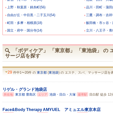
上野・秋葉原・錦糸町(56)
品川・田町・蒲田(2
自由が丘・中目黒・二子玉川(54)
三鷹・調布・吉祥寺(
町田・多摩・相模原(18)
飯田橋・市ヶ谷・四
国立・府中・国分寺(14)
立川・八王子・青梅(
「ボディケア」 「東京都」 「東池袋」 の
サージ店を探す
29
件中1〜20件 の
東京都
(
東池袋
) の エステ、スパ、マッサージ店を表
リゲル・グランド池袋店
東京都
豊島区
池袋・目白・大塚
目白駅 徒歩 12
所在地
エリア
最寄駅
Face&Body Therapy AMYUEL アミュエル東京本店