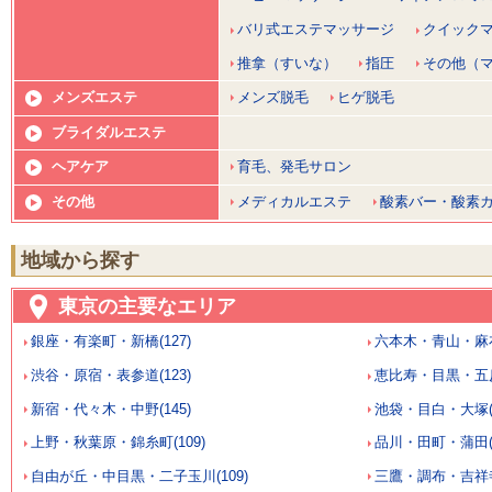
バリ式エステマッサージ
クイック
推拿（すいな）
指圧
その他（
メンズエステ
メンズ脱毛
ヒゲ脱毛
ブライダルエステ
ヘアケア
育毛、発毛サロン
その他
メディカルエステ
酸素バー・酸素
地域から探す
東京の主要なエリア
銀座・有楽町・新橋(127)
六本木・青山・麻布
渋谷・原宿・表参道(123)
恵比寿・目黒・五反田
新宿・代々木・中野(145)
池袋・目白・大塚(1
上野・秋葉原・錦糸町(109)
品川・田町・蒲田(6
自由が丘・中目黒・二子玉川(109)
三鷹・調布・吉祥寺(