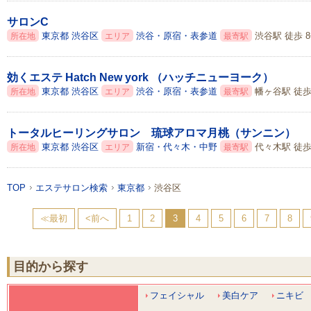
サロンC
東京都
渋谷区
渋谷・原宿・表参道
渋谷駅 徒歩 
所在地
エリア
最寄駅
効くエステ Hatch New york （ハッチニューヨーク）
東京都
渋谷区
渋谷・原宿・表参道
幡ヶ谷駅 徒歩
所在地
エリア
最寄駅
トータルヒーリングサロン 琉球アロマ月桃（サンニン）
東京都
渋谷区
新宿・代々木・中野
代々木駅 徒歩
所在地
エリア
最寄駅
TOP
エステサロン検索
東京都
渋谷区
≪最初
<前へ
1
2
3
4
5
6
7
8
目的から探す
フェイシャル
美白ケア
ニキビ