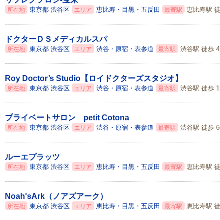
東京都
渋谷区
恵比寿・目黒・五反田
恵比寿駅 徒
所在地
エリア
最寄駅
ドクターＤＳメディカルスパ
東京都
渋谷区
渋谷・原宿・表参道
渋谷駅 徒歩 
所在地
エリア
最寄駅
Roy Doctor’s Studio【ロイドクターズスタジオ】
東京都
渋谷区
渋谷・原宿・表参道
渋谷駅 徒歩 1
所在地
エリア
最寄駅
プライベートサロン petit Cotona
東京都
渋谷区
渋谷・原宿・表参道
渋谷駅 徒歩 
所在地
エリア
最寄駅
ルーエプラッツ
東京都
渋谷区
恵比寿・目黒・五反田
恵比寿駅 徒
所在地
エリア
最寄駅
Noah'sArk（ノアズアーク）
東京都
渋谷区
恵比寿・目黒・五反田
恵比寿駅 徒
所在地
エリア
最寄駅