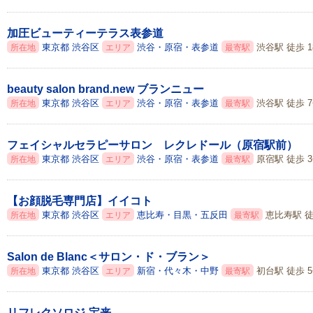
加圧ビューティーテラス表参道
東京都
渋谷区
渋谷・原宿・表参道
渋谷駅 徒歩 1
所在地
エリア
最寄駅
beauty salon brand.new ブランニュー
東京都
渋谷区
渋谷・原宿・表参道
渋谷駅 徒歩 
所在地
エリア
最寄駅
フェイシャルセラピーサロン レクレドール（原宿駅前）
東京都
渋谷区
渋谷・原宿・表参道
原宿駅 徒歩 
所在地
エリア
最寄駅
【お顔脱毛専門店】イイコト
東京都
渋谷区
恵比寿・目黒・五反田
恵比寿駅 徒
所在地
エリア
最寄駅
Salon de Blanc＜サロン・ド・ブラン＞
東京都
渋谷区
新宿・代々木・中野
初台駅 徒歩 
所在地
エリア
最寄駅
リフレクソロジ-宝来