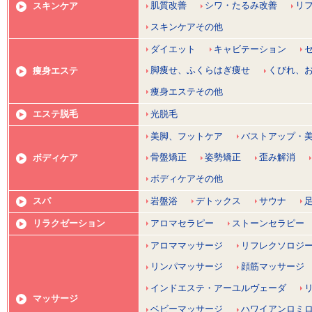
肌質改善
シワ・たるみ改善
リ
スキンケア
スキンケアその他
ダイエット
キャビテーション
脚痩せ、ふくらはぎ痩せ
くびれ、
痩身エステ
痩身エステその他
エステ脱毛
光脱毛
美脚、フットケア
バストアップ・
骨盤矯正
姿勢矯正
歪み解消
ボディケア
ボディケアその他
スパ
岩盤浴
デトックス
サウナ
リラクゼーション
アロマセラピー
ストーンセラピー
アロママッサージ
リフレクソロジ
リンパマッサージ
顔筋マッサージ
インドエステ・アーユルヴェーダ
マッサージ
ベビーマッサージ
ハワイアンロミ