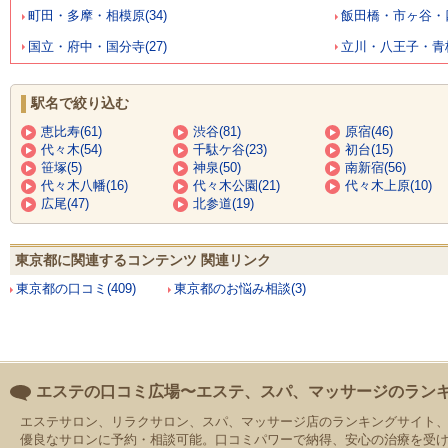
町田・多摩・相模原(34)
飯田橋・市ヶ谷・四
国立・府中・国分寺(27)
立川・八王子・青梅(
駅名で絞り込む
恵比寿(61)
渋谷(81)
原宿(46)
代々木(54)
千駄ケ谷(23)
初台(15)
笹塚(5)
神泉(50)
南新宿(56)
代々木八幡(16)
代々木公園(21)
代々木上原(10)
広尾(47)
北参道(19)
東京都に関連するコンテンツ 関連リンク
東京都の口コミ(409)
東京都のお悩み相談(3)
エステの口コミ広場〜エステ、スパ、マッサージのラン
エステサロン、リラクサロン、スパ、マッサージ店のランキングサイト
優良なサロンに予約・相談可能。口コミパワーで納得、安心の治療を受