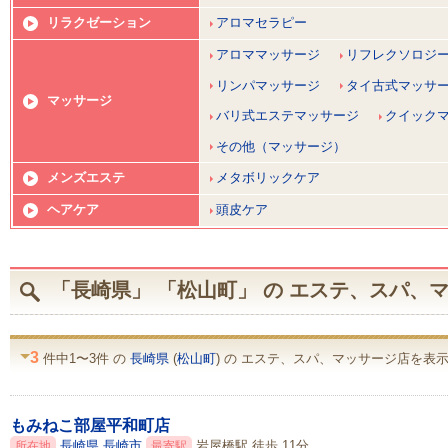
リラクゼーション
アロマセラピー
アロママッサージ
リフレクソロジ
リンパマッサージ
タイ古式マッサ
マッサージ
バリ式エステマッサージ
クイック
その他（マッサージ）
メンズエステ
メタボリックケア
ヘアケア
頭皮ケア
「長崎県」 「松山町」 の エステ、スパ、
3
件中1〜3件 の
長崎県
(
松山町
) の エステ、スパ、マッサージ店を表
もみねこ部屋平和町店
長崎県
長崎市
岩屋橋駅 徒歩 11分
所在地
最寄駅