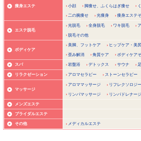
小顔
脚痩せ、ふくらはぎ痩せ
痩身エステ
二の腕痩せ
光痩身
痩身エステ
光脱毛
全身脱毛
ワキ脱毛
エステ脱毛
脱毛その他
美脚、フットケア
ヒップケア・美
ボディケア
歪み解消
角質ケア
ボディケア
スパ
岩盤浴
デトックス
サウナ
リラクゼーション
アロマセラピー
ストーンセラピー
アロママッサージ
リフレクソロジ
マッサージ
リンパマッサージ
リンパドレナー
メンズエステ
ブライダルエステ
その他
メディカルエステ