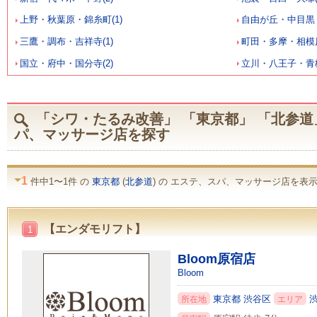
上野・秋葉原・錦糸町(1)
自由が丘・中目黒・
三鷹・調布・吉祥寺(1)
町田・多摩・相模原
国立・府中・国分寺(2)
立川・八王子・青梅
「シワ・たるみ改善」 「東京都」 「北参道
パ、マッサージ店を探す
1
件中1〜1件 の
東京都
(
北参道
) の エステ、スパ、マッサージ店を表示 
【エンダモリフト】
1
Bloom原宿店
Bloom
東京都
渋谷区
所在地
エリア