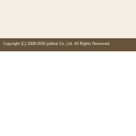
Copyright (C) 2008-2026 jobikai Co.,Ltd. All Rights Reserved.