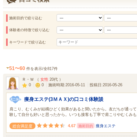
施術目的で絞り込む
体験者の特徴で絞り込む
キーワードで絞り込む
51〜60
件を表示/全817件
Ｒ・Ｗ （
女性
20代 ）
0
0
施術時期:2016-05-11
投稿日:2016-05-26
痩身エステ(3ＭＡＸ)の口コミ体験談
肩こり、むくみが結構ひどく効果があると聞いたから。友だちが通って
験して自分も好いと思ったから。いつも接客も丁寧で肩こりやむくみも
4.67
痩身エステ
総合満足度
施術目的