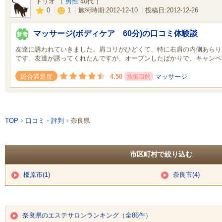
トリオ （
男性
40代 ）
0
1
施術時期:2012-12-10
投稿日:2012-12-26
マッサージ(ボディケア 60分)の口コミ体験談
友達に誘われていきました。肩コリがひどくて、特に右肩の内側あらり
です。友達が誘ってくれたんですが、オープンしたばかりで、キャンペ
4.50
マッサージ
総合満足度
施術目的
TOP
口コミ・評判
奈良県
市区町村で絞り込む
橿原市(1)
奈良市(4)
奈良県のエステサロンランキング（全86件）