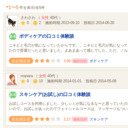
1〜5
件を表示/全5件
さわさわ （
女性
40代 ）
0
2
施術時期:2013-09-10
投稿日:2014-06-30
ボディケアの口コミ体験談
ニキビと毛穴が気になっていたからです。。ニキビと毛穴が気になって
たので普通だったと思いました。まあまあって感じでした。ただ、ノル
3.00
ボディケア
総合満足度
施術目的
manara （
女性
40代 ）
0
10
施術時期:2014-01-01
投稿日:2014-05-08
スキンケア(お試し)の口コミ体験談
お試しコースを利用しました。少しシミが気になるなーと思っていたの
いので。お試しがあったのでフェイシャルコースは、マッサージもつい
3.17
スキンケア
総合満足度
施術目的