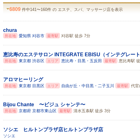
6809
件中141〜160件 の エステ、スパ、マッサージ店を表示
chura
愛知県
刈谷市
刈谷駅 徒歩 7分
所在地
最寄駅
恵比寿のエステサロン INTEGRATE EBISU（インテグレー
東京都
渋谷区
恵比寿・目黒・五反田
恵比寿駅 徒
所在地
エリア
最寄駅
アロマヒーリング
東京都
目黒区
自由が丘・中目黒・二子玉川
代官山
所在地
エリア
最寄駅
Bijou Chante 〜ビジュ シャンテ〜
京都府
京都市東山区
清水五条駅 徒歩 3分
所在地
最寄駅
ソシエ ヒルトンプラザ店ヒルトンプラザ店
ソシエ