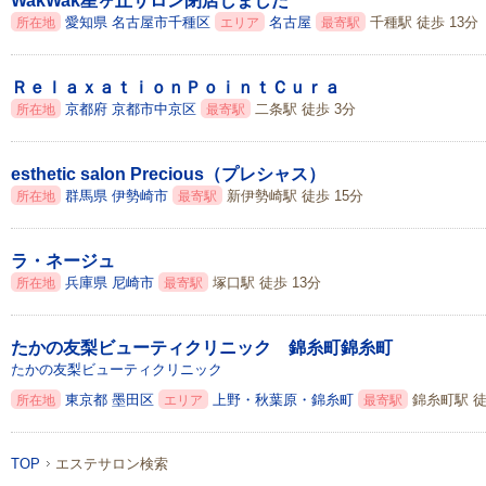
WakWak星ヶ丘サロン閉店しました
愛知県
名古屋市千種区
名古屋
千種駅 徒歩 13分
所在地
エリア
最寄駅
ＲｅｌａｘａｔｉｏｎＰｏｉｎｔＣｕｒａ
京都府
京都市中京区
二条駅 徒歩 3分
所在地
最寄駅
esthetic salon Precious（プレシャス）
群馬県
伊勢崎市
新伊勢崎駅 徒歩 15分
所在地
最寄駅
ラ・ネージュ
兵庫県
尼崎市
塚口駅 徒歩 13分
所在地
最寄駅
たかの友梨ビューティクリニック 錦糸町錦糸町
たかの友梨ビューティクリニック
東京都
墨田区
上野・秋葉原・錦糸町
錦糸町駅 徒
所在地
エリア
最寄駅
TOP
エステサロン検索