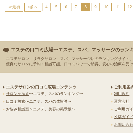
≪最初
<前へ
4
5
6
7
8
9
10
11
12
エステの口コミ広場〜エステ、スパ、マッサージのラン
エステサロン、リラクサロン、スパ、マッサージ店のランキングサイト
優良なサロンに予約・相談可能。口コミパワーで納得、安心の治療を受
エステサロンの口コミ広場コンテンツ
ご利用案
サロンを探す
〜エステ、スパのランキング〜
利用規約
口コミ検索
〜エステ、スパの体験談〜
運営会社
お悩み相談室
〜エステ、美容の掲示板〜
ご利用ガ
投稿ガイ
お問い合