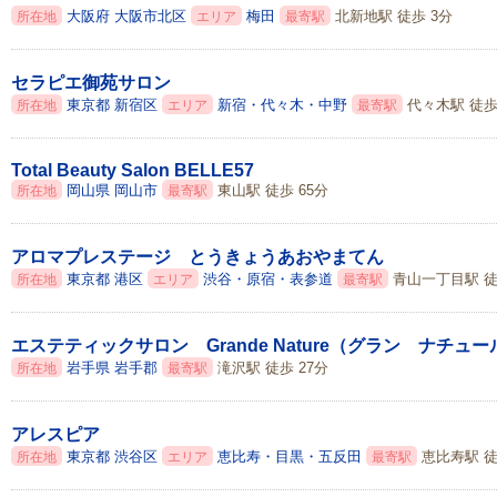
大阪府
大阪市北区
梅田
北新地駅 徒歩 3分
所在地
エリア
最寄駅
セラピエ御苑サロン
東京都
新宿区
新宿・代々木・中野
代々木駅 徒歩
所在地
エリア
最寄駅
Total Beauty Salon BELLE57
岡山県
岡山市
東山駅 徒歩 65分
所在地
最寄駅
アロマプレステージ とうきょうあおやまてん
東京都
港区
渋谷・原宿・表参道
青山一丁目駅 徒
所在地
エリア
最寄駅
エステティックサロン Grande Nature（グラン ナチュー
岩手県
岩手郡
滝沢駅 徒歩 27分
所在地
最寄駅
アレスピア
東京都
渋谷区
恵比寿・目黒・五反田
恵比寿駅 徒
所在地
エリア
最寄駅