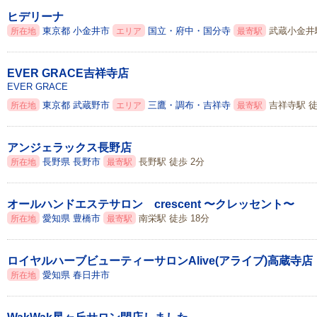
ヒデリーナ
東京都
小金井市
国立・府中・国分寺
武蔵小金井駅
所在地
エリア
最寄駅
EVER GRACE吉祥寺店
EVER GRACE
東京都
武蔵野市
三鷹・調布・吉祥寺
吉祥寺駅 徒
所在地
エリア
最寄駅
アンジェラックス長野店
長野県
長野市
長野駅 徒歩 2分
所在地
最寄駅
オールハンドエステサロン crescent 〜クレッセント〜
愛知県
豊橋市
南栄駅 徒歩 18分
所在地
最寄駅
ロイヤルハーブビューティーサロンAlive(アライブ)高蔵寺店
愛知県
春日井市
所在地