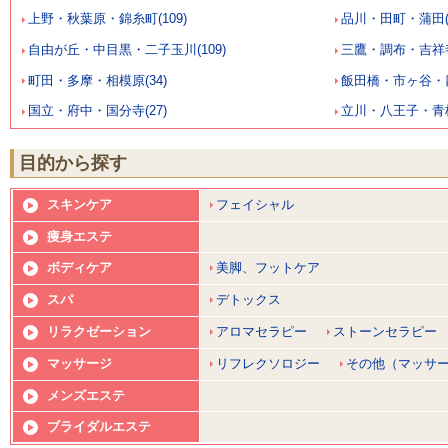
上野・秋葉原・錦糸町(109)
品川・田町・蒲田(6
自由が丘・中目黒・二子玉川(109)
三鷹・調布・吉祥寺(
町田・多摩・相模原(34)
飯田橋・市ヶ谷・四
国立・府中・国分寺(27)
立川・八王子・青梅(
目的から探す
スキンケア
フェイシャル
痩身エステ
ボディケア
美脚、フットケア
スパ
デトックス
リラクゼーション
アロマセラピー
ストーンセラピー
マッサージ
リフレクソロジー
その他（マッサ
メンズエステ
ブライダルエステ