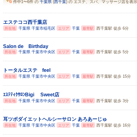
6
件中1〜6件 の
千葉県
(
西千葉
) の エステ、スパ、マッサージ店を表
エステココ西千葉店
千葉県
千葉市稲毛区
千葉
西千葉駅 徒歩 6分
所在地
エリア
最寄駅
Salon de Birthday
千葉県
千葉市中央区
千葉
西千葉駅 徒歩 5分
所在地
エリア
最寄駅
トータルエステ feel
千葉県
千葉市中央区
千葉
西千葉駅 徒歩 15分
所在地
エリア
最寄駅
ｴｽﾃﾃｨｸｻﾛﾝBigi Sweet店
千葉県
千葉市中央区
千葉
西千葉駅 徒歩 3分
所在地
エリア
最寄駅
耳ツボダイエットヘルシーサロン あろあーじゅ
千葉県
千葉市中央区
千葉
西千葉駅 徒歩 16分
所在地
エリア
最寄駅