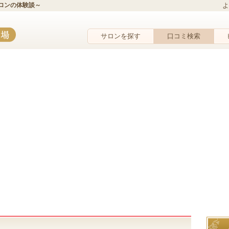
ロンの体験談～
よ
サロンを探す
口コミ検索