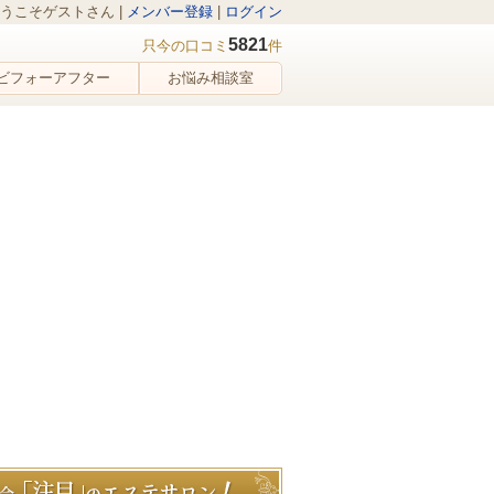
うこそゲストさん |
メンバー登録
|
ログイン
5821
只今の口コミ
件
ビフォーアフター
お悩み相談室