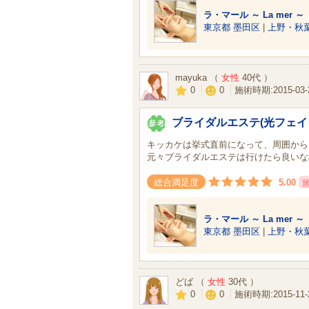
ラ・マール ～ La mer ～
東京都
墨田区
|
上野・秋
mayuka （
女性
40代 ）
0
0
施術時期:2015-03-
ブライダルエステ(光フェイ
キッカケは挙式直前になって、周囲から
元々ブライダルエステは行けたら良いな
5.00
総合満足度
ラ・マール ～ La mer ～
東京都
墨田区
|
上野・秋
どば （
女性
30代 ）
0
0
施術時期:2015-11-