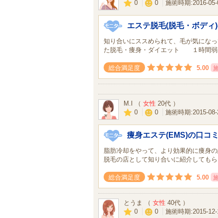
0
0
施術時期:2016-05-
エステ脱毛(脱毛・ボディ
知り合いにススめられて、毛が気になっ
た脱毛・痩身・ダイエット １時間弱
5.00
総合満足度
M.I （
女性
20代 ）
0
0
施術時期:2015-08-
痩身エステ(EMS)の口コ
脂肪冷却をやって、より効果的に痩身の
脱毛の店として知り合いに紹介してもら
5.00
総合満足度
とうま （
女性
40代 ）
0
0
施術時期:2015-12-