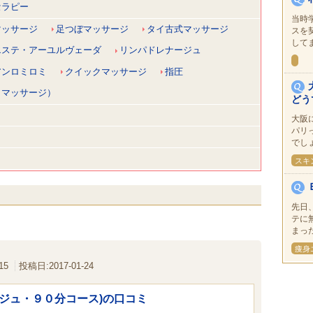
セラピー
当時
マッサージ
足つぼマッサージ
タイ古式マッサージ
スを
してま
エステ・アーユルヴェーダ
リンパドレナージュ
アンロミロミ
クイックマッサージ
指圧
（マッサージ）
どう
大阪
パリ
でしょ
スキ
先日
テに
まっ
痩身
15
投稿日:2017-01-24
ジュ・９０分コース)の口コミ