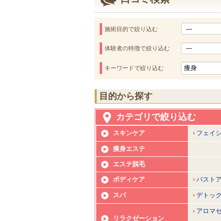
施術目的で絞り込む
体験者の特徴で絞り込む
キーワードで絞り込む
目的から探す
カテゴリで絞り込む
スキンケア
フェイ
痩身エステ
エステ脱毛
ボディケア
バスト
スパ
デトッ
アロマ
リラクゼーション