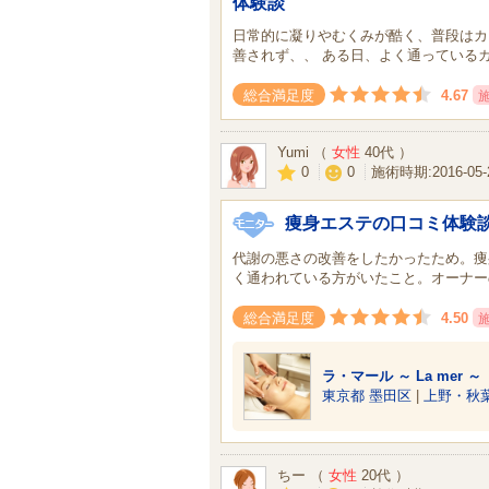
体験談
日常的に凝りやむくみが酷く、普段はカ
善されず、、 ある日、よく通っている
4.67
総合満足度
Yumi （
女性
40代 ）
0
0
施術時期:2016-05-
痩身エステの口コミ体験
代謝の悪さの改善をしたかったため。痩
く通われている方がいたこと。オーナー
4.50
総合満足度
ラ・マール ～ La mer ～
東京都
墨田区
|
上野・秋
ちー （
女性
20代 ）